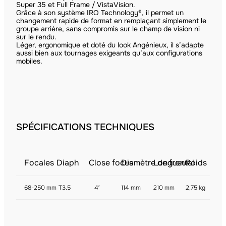
Super 35 et Full Frame / VistaVision.
Grâce à son système IRO Technology®, il permet un
changement rapide de format en remplaçant simplement le
groupe arrière, sans compromis sur le champ de vision ni
sur le rendu.
Léger, ergonomique et doté du look Angénieux, il s’adapte
aussi bien aux tournages exigeants qu’aux configurations
mobiles.
SPÉCIFICATIONS TECHNIQUES
Focales
Diaph
Close focus
Diamètre de frontal
Longueur
Poids
68-250 mm
T3.5
4′
114 mm
210 mm
2,75 kg