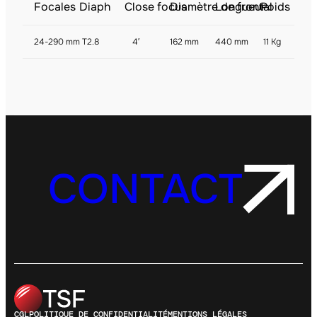
Focales
Diaph
Close focus
Diamètre de frontal
Longueur
Poids
24-290 mm
T2.8
4′
162 mm
440 mm
11 Kg
CONTACT
CGL
POLITIQUE DE CONFIDENTIALITÉ
MENTIONS LÉGALES