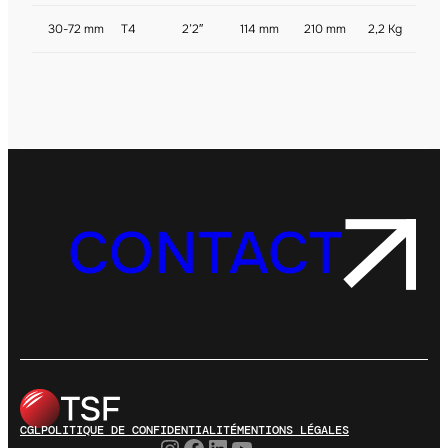
30-72 mm
T4
2’2″
114 mm
210 mm
2,2 Kg
CONTACT
CGL
POLITIQUE DE CONFIDENTIALITÉ
MENTIONS LÉGALES
Instagram
Facebook
LinkedIn
YouTube