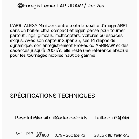
Enregistrement ARRIRAW / ProRes
L’ARRI ALEXA Mini concentre toute la qualité d’image ARRI
dans un boîtier ultra compact et léger, pensé pour tourner
partout : rigs, gimbals, multicopters, voitures ou espaces
exigus. Avec son capteur Super 35, ses 14 diaphs de
dynamique, son enregistrement ProRes ou ARRIRAW et des
cadences jusqu’à 200 i/s, elle reste une référence absolue
pour les tournages mobiles haut de gamme.
SPÉCIFICATIONS TECHNIQUES
Résolution
Sensibilité
Cadence
Poids
Taille du capteur
CODECS
3,4K Open Gate
ISO 800
0.75 – 200 fps
2,3 Kg
28,25 x 18,17 mm
ARRIRAW, Pr