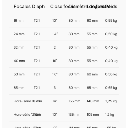
Focales
Diaph
Close focus
Diamètre de frontal
Longueur
Poids
16 mm
T2.1
10″
80 mm
60 mm
0,55 kg
24 mm
T2.1
1’4″
80 mm
55 mm
0,50 kg
32 mm
T2.1
2′
80 mm
55 mm
0,40 kg
40 mm
T2.1
16″
80 mm
55 mm
0,40 kg
50 mm
T2.1
1’6″
80 mm
60 mm
0,50 kg
85 mm
T2.1
3′
80 mm
65 mm
0,65 kg
Hors- série 10 mm
T2.1
14″
155 mm
140 mm
3,25 kg
Hors-série 12 mm
T2.1
10″
135 mm
105 mm
1,2 kg