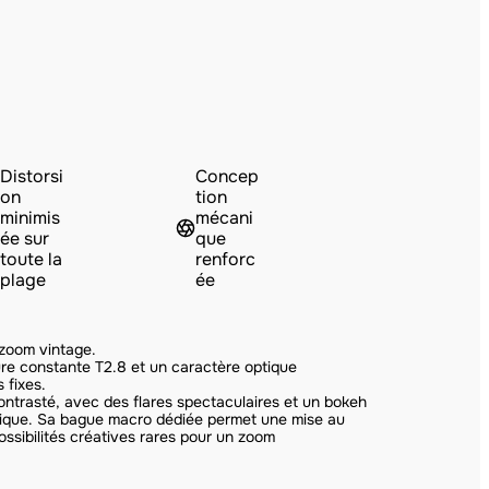
Distorsi
Concep
on
tion
minimis
mécani
ée sur
que
toute la
renforc
plage
ée
zoom vintage.
ure constante T2.8 et un caractère optique
 fixes.
ontrasté, avec des flares spectaculaires et un bokeh
anique. Sa bague macro dédiée permet une mise au
ssibilités créatives rares pour un zoom