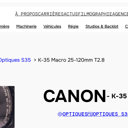
À PROPOS
CARRIÈRES
ACTUS
FILMOGRAPHIE
AGENC
mière
Machinerie
Véhicules
Régie
Studios & Backlot
C
Optiques S35
K-35 Macro 25-120mm T2.8
CANON
K-35
OPTIQUES
OPTIQUES S3