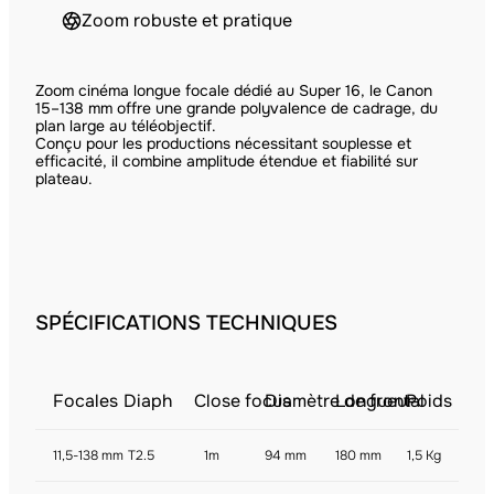
Zoom robuste et pratique
Zoom cinéma longue focale dédié au Super 16, le Canon
15–138 mm offre une grande polyvalence de cadrage, du
plan large au téléobjectif.
Conçu pour les productions nécessitant souplesse et
efficacité, il combine amplitude étendue et fiabilité sur
plateau.
SPÉCIFICATIONS TECHNIQUES
Focales
Diaph
Close focus
Diamètre de frontal
Longueur
Poids
11,5-138 mm
T2.5
1m
94 mm
180 mm
1,5 Kg