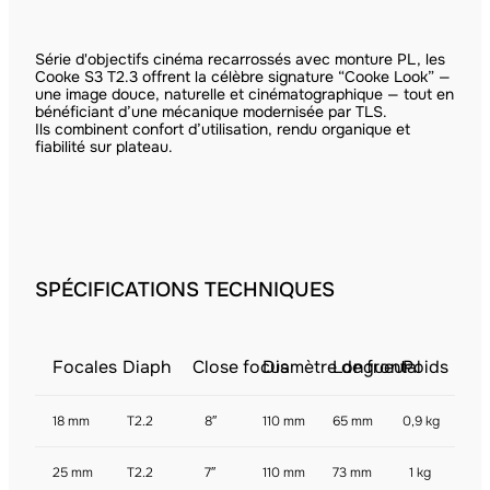
Série d'objectifs cinéma recarrossés avec monture PL, les
Cooke S3 T2.3 offrent la célèbre signature “Cooke Look” —
une image douce, naturelle et cinématographique — tout en
bénéficiant d’une mécanique modernisée par TLS.
Ils combinent confort d’utilisation, rendu organique et
fiabilité sur plateau.
SPÉCIFICATIONS TECHNIQUES
Focales
Diaph
Close focus
Diamètre de frontal
Longueur
Poids
18 mm
T2.2
8″
110 mm
65 mm
0,9 kg
25 mm
T2.2
7″
110 mm
73 mm
1 kg