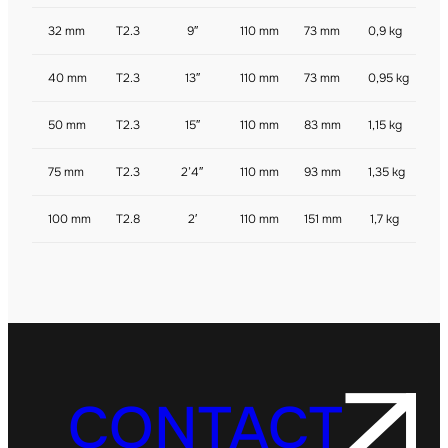
32 mm
T2.3
9″
110 mm
73 mm
0,9 kg
40 mm
T2.3
13″
110 mm
73 mm
0,95 kg
50 mm
T2.3
15″
110 mm
83 mm
1,15 kg
75 mm
T2.3
2’4″
110 mm
93 mm
1,35 kg
100 mm
T2.8
2′
110 mm
151 mm
1,7 kg
CONTACT