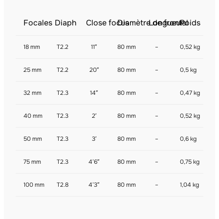
Focales
Diaph
Close focus
Diamètre de frontal
Longueur
Poids
18 mm
T2.2
11″
80 mm
–
0,52 kg
25 mm
T2.2
20″
80 mm
–
0,5 kg
32 mm
T2.3
14″
80 mm
–
0,47 kg
40 mm
T2.3
2′
80 mm
–
0,52 kg
50 mm
T2.3
3′
80 mm
–
0,6 kg
75 mm
T2.3
4’6″
80 mm
–
0,75 kg
100 mm
T2.8
4’3″
80 mm
–
1,04 kg