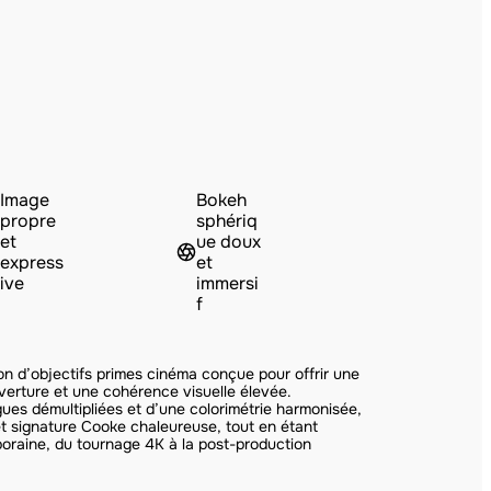
Image
Bokeh
propre
sphériq
et
ue doux
express
et
ive
immersi
f
n d’objectifs primes cinéma conçue pour offrir une
verture et une cohérence visuelle élevée.
gues démultipliées et d’une colorimétrie harmonisée,
 signature Cooke chaleureuse, tout en étant
oraine, du tournage 4K à la post-production