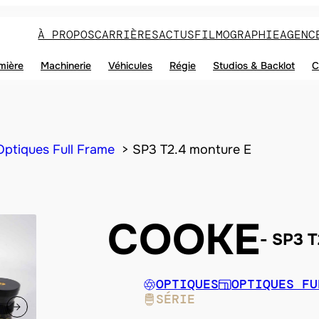
À PROPOS
CARRIÈRES
ACTUS
FILMOGRAPHIE
AGENC
mière
Machinerie
Véhicules
Régie
Studios & Backlot
C
Optiques Full Frame
SP3 T2.4 monture E
COOKE
SP3 T
OPTIQUES
OPTIQUES FU
SÉRIE