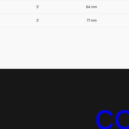
3′
64 mm
3′
77 mm
C