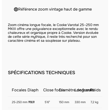
Référence zoom vintage haut de gamme
Zoom cinéma longue focale, le Cooke Varotal 25–250 mm
MKIII offre une polyvalence exceptionnelle avec le rendu
chaleureux et organique propre à Cooke. Version évoluée
de cette série mythique, il reste très recherché pour son
caractère cinéma et sa souplesse sur plateau.
SPÉCIFICATIONS TECHNIQUES
Focales
Diaph
Close focus
Diamètre de frontal
Longueur
Poids
25-250 mm MKIII
T3.7
5’6″
150 mm
330 mm
7,2 kg