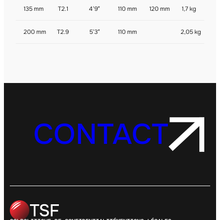
135 mm
T2.1
4’9″
110 mm
120 mm
1,7 kg
200 mm
T2.9
5’3″
110 mm
2,05 kg
CONTACT