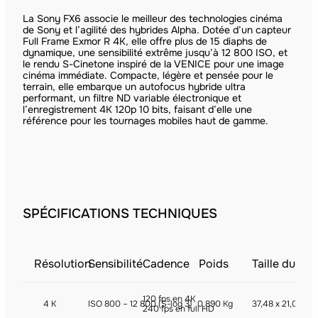
La Sony FX6 associe le meilleur des technologies cinéma
de Sony et l’agilité des hybrides Alpha. Dotée d’un capteur
Full Frame Exmor R 4K, elle offre plus de 15 diaphs de
dynamique, une sensibilité extrême jusqu’à 12 800 ISO, et
le rendu S-Cinetone inspiré de la VENICE pour une image
cinéma immédiate. Compacte, légère et pensée pour le
terrain, elle embarque un autofocus hybride ultra
performant, un filtre ND variable électronique et
l’enregistrement 4K 120p 10 bits, faisant d’elle une
référence pour les tournages mobiles haut de gamme.
SPÉCIFICATIONS TECHNIQUES
Résolution
Sensibilité
Cadence
Poids
Taille du ca
120 fps en 4K
4 K
ISO 800 – 12 800 (S-log 3)
0,890 Kg
37,48 x 21,08 m
240 fps en full HD