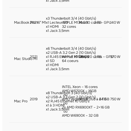
x1 Jack 3,5mm
x3 Thunderbolt 3/4 (40 Gbit/s)
MacBook Pro 16″ M1
2021
x1 Lecteur SD
APPLE M1 Max 10 cores – GPU
36 GB
2 TB
140 W
x1 HDMI
32 cores
x1 Jack 3,5mm
x6 Thunderbolt 3/4 (40 Gbit/s)
x2 USB-A 3.2 Gen 2 (10 Gbit/s)
2021
x1 RJ45 Ethernet 10 Gbit/s
APPLE M1 Ultra 20 cores – GPU
128 GB
2 TB
370 W
Mac Studio M1
x1 SD
64 coeurs
x1 HDMI
x1 Jack 3,5mm
INTEL Xeon – 16 cores
AMD W5700X – 16GB
x8 Thunderbolt 3 (40 Gbit/s)
ou
x2 USB-A 3.2 Gen 2 (10 Gbit/s)
2019
AMD Vega Pro II Duo – 64 GB
96 GB
1 à 2 TB
750 W
Mac Pro
x2 RJ45 Ethernet 10 Gbit/s
ou
x1 à 3 HDMI
2x AMD RX6900XT – 2×16 GB
x1 Jack 3,5mm
ou
AMD W6900X – 32 GB