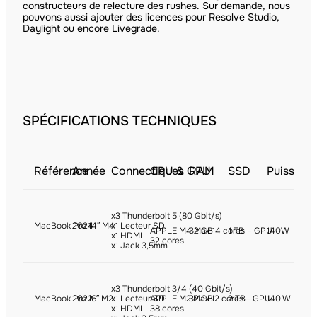
constructeurs de relecture des rushes. Sur demande, nous
pouvons aussi ajouter des licences pour Resolve Studio,
Daylight ou encore Livegrade.
SPÉCIFICATIONS TECHNIQUES
Référence
Année
Connectiques
CPU & GPU
RAM
SSD
Puissanc
x3 Thunderbolt 5 (80 Gbit/s)
MacBook Pro 14″ M4
2024
x1 Lecteur SD
APPLE M4 Max 14 cores – GPU
32 GB
1 TB
140W
x1 HDMI
32 cores
x1 Jack 3,5mm
x3 Thunderbolt 3/4 (40 Gbit/s)
MacBook Pro 16″ M2
2022
x1 Lecteur SD
APPLE M2 Max 12 cores – GPU
32 GB
2 TB
140 W
x1 HDMI
38 cores