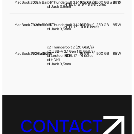
MacBook Touch Bar 16″
2019
x4 Thunderbolt 3 (40 Gbit/s)
16 à 64 GB
500 GB à 2 TB
96 W
INTEL i7 à i9 – 6 à 8 cores
x1 Jack 3,5mm
MacBook Touch Bar 15″
2026 à 2019
x4 Thunderbolt 3 (40 Gbit/s)
16 GB
250 GB
85 W
INTEL i7 – 4 à 6 cores
x1 Jack 3,5mm
x2 Thunderbolt 2 (20 Gbit/s)
x2 USB-A 3.1 Gen 1 (5 Gbit/s)
MacBook Pro Retina 15″
2026 à 2019
16 GB
500 GB
85 W
x1 Lecteur SD
INTEL i7 – 4 cores
x1 HDMI
x1 Jack 3,5mm
CONTACT