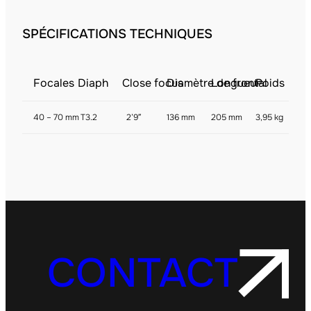
SPÉCIFICATIONS TECHNIQUES
Focales
Diaph
Close focus
Diamètre de frontal
Longueur
Poids
40 – 70 mm
T3.2
2’9″
136 mm
205 mm
3,95 kg
CONTACT