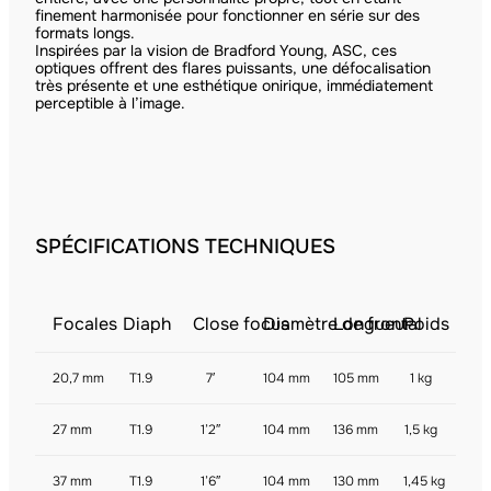
finement harmonisée pour fonctionner en série sur des
formats longs.
Inspirées par la vision de Bradford Young, ASC, ces
optiques offrent des flares puissants, une défocalisation
très présente et une esthétique onirique, immédiatement
perceptible à l’image.
SPÉCIFICATIONS TECHNIQUES
Focales
Diaph
Close focus
Diamètre de frontal
Longueur
Poids
20,7 mm
T1.9
7′
104 mm
105 mm
1 kg
27 mm
T1.9
1’2″
104 mm
136 mm
1,5 kg
37 mm
T1.9
1’6″
104 mm
130 mm
1,45 kg