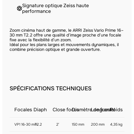
Signature optique Zeiss haute
performance
Zoom cinéma haut de gamme, le ARRI Zeiss Vario Prime 16–
30 mm T2.2 offre une qualité d’image proche d’une focale
fixe avec la flexibilité d’un zoom.
Idéal pour les plans larges et mouvements dynamiques, il
combine précision optique et grande ouverture.
SPÉCIFICATIONS TECHNIQUES
Focales
Diaph
Close focus
Diamètre de frontal
Longueur
Poids
VP1 16-30 mm
T2.2
2′
150 mm
200 mm
4,35 kg