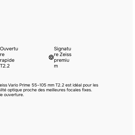
Ouvertu
Signatu
re
re Zeiss
rapide
premiu
T2.2
m
eiss Vario Prime 55–105 mm T2.2 est idéal pour les
alité optique proche des meilleures focales fixes.
de ouverture.