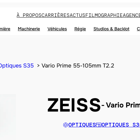
À PROPOS
CARRIÈRES
ACTUS
FILMOGRAPHIE
AGENC
mière
Machinerie
Véhicules
Régie
Studios & Backlot
C
Optiques S35
Vario Prime 55-105mm T2.2
ZEISS
Vario Pri
OPTIQUES
OPTIQUES S3