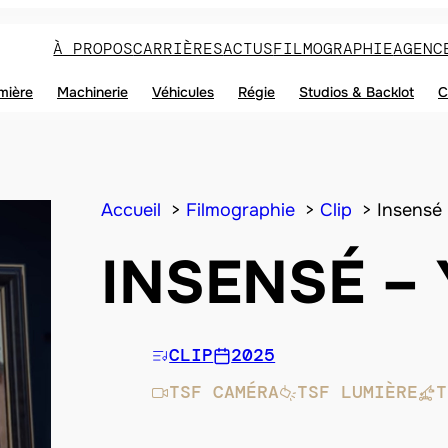
À PROPOS
CARRIÈRES
ACTUS
FILMOGRAPHIE
AGENC
mière
Machinerie
Véhicules
Régie
Studios & Backlot
C
Accueil
Filmographie
Clip
Insensé
INSENSÉ –
CLIP
2025
TSF CAMÉRA
TSF LUMIÈRE
T