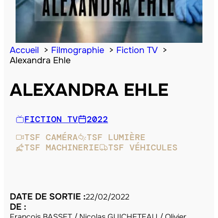
Accueil
Filmographie
Fiction TV
Alexandra Ehle
ALEXANDRA EHLE
FICTION TV
2022
TSF CAMÉRA
TSF LUMIÈRE
TSF MACHINERIE
TSF VÉHICULES
DATE DE SORTIE :
22/02/2022
DE :
François BASSET / Nicolas GUICHETEAU / Olivier