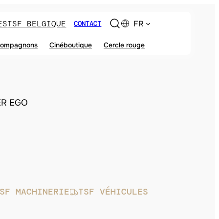
ES
TSF BELGIQUE
FR
CONTACT
ompagnons
Cinéboutique
Cercle rouge
ER EGO
SF MACHINERIE
TSF VÉHICULES