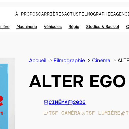
À PROPOS
CARRIÈRES
ACTUS
FILMOGRAPHIE
AGENC
mière
Machinerie
Véhicules
Régie
Studios & Backlot
C
Accueil
Filmographie
Cinéma
ALT
ALTER EGO
CINÉMA
2026
TSF CAMÉRA
TSF LUMIÈRE
T