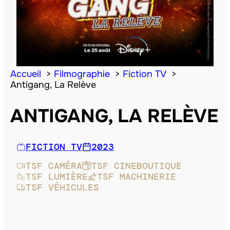
Accueil
Filmographie
Fiction TV
Antigang, La Relève
ANTIGANG, LA RELÈVE
FICTION TV
2023
TSF CAMÉRA
TSF CINEBOUTIQUE
TSF LUMIÈRE
TSF MACHINERIE
TSF VÉHICULES