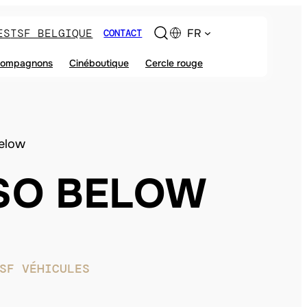
ES
TSF BELGIQUE
FR
CONTACT
ompagnons
Cinéboutique
Cercle rouge
elow
SO BELOW
SF VÉHICULES