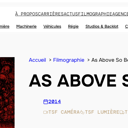
À PROPOS
CARRIÈRES
ACTUS
FILMOGRAPHIE
AGENC
mière
Machinerie
Véhicules
Régie
Studios & Backlot
C
Accueil
Filmographie
As Above So B
AS ABOVE 
2014
TSF CAMÉRA
TSF LUMIÈRE
T