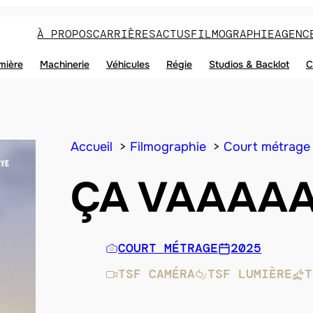
À PROPOS
CARRIÈRES
ACTUS
FILMOGRAPHIE
AGENC
mière
Machinerie
Véhicules
Régie
Studios & Backlot
C
Accueil
Filmographie
Court métrage
ÇA VAAAA
COURT MÉTRAGE
2025
TSF CAMÉRA
TSF LUMIÈRE
T