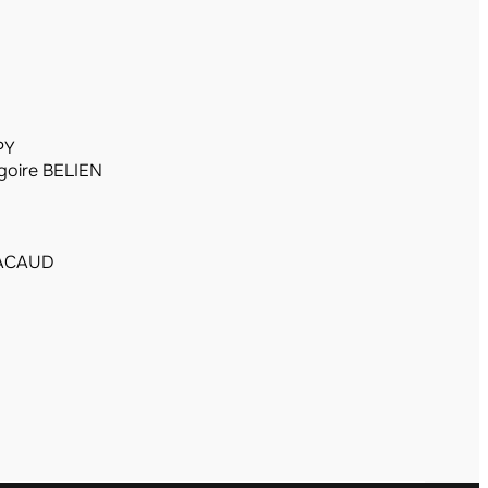
PY
goire BELIEN
PACAUD