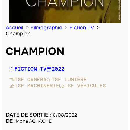
Accueil
Filmographie
Fiction TV
Champion
CHAMPION
FICTION TV
2022
TSF CAMÉRA
TSF LUMIÈRE
TSF MACHINERIE
TSF VÉHICULES
DATE DE SORTIE :
16/08/2022
DE :
Mona ACHACHE