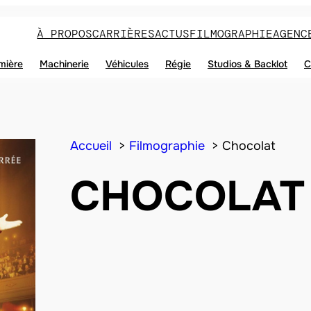
À PROPOS
CARRIÈRES
ACTUS
FILMOGRAPHIE
AGENC
mière
Machinerie
Véhicules
Régie
Studios & Backlot
C
Accueil
Filmographie
Chocolat
CHOCOLAT