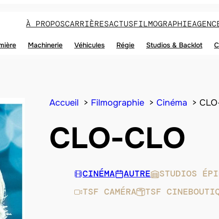
À PROPOS
CARRIÈRES
ACTUS
FILMOGRAPHIE
AGENC
mière
Machinerie
Véhicules
Régie
Studios & Backlot
C
Accueil
Filmographie
Cinéma
CLO
CLO-CLO
CINÉMA
AUTRE
STUDIOS ÉPI
TSF CAMÉRA
TSF CINEBOUTI