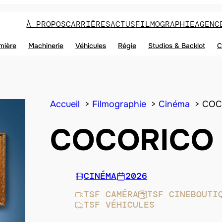
À PROPOS
CARRIÈRES
ACTUS
FILMOGRAPHIE
AGENC
mière
Machinerie
Véhicules
Régie
Studios & Backlot
C
Accueil
Filmographie
Cinéma
COC
COCORICO 
CINÉMA
2026
TSF CAMÉRA
TSF CINEBOUTI
TSF VÉHICULES