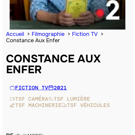
Accueil
Filmographie
Fiction TV
Constance Aux Enfer
CONSTANCE AUX
ENFER
FICTION TV
2021
TSF CAMÉRA
TSF LUMIÈRE
TSF MACHINERIE
TSF VÉHICULES