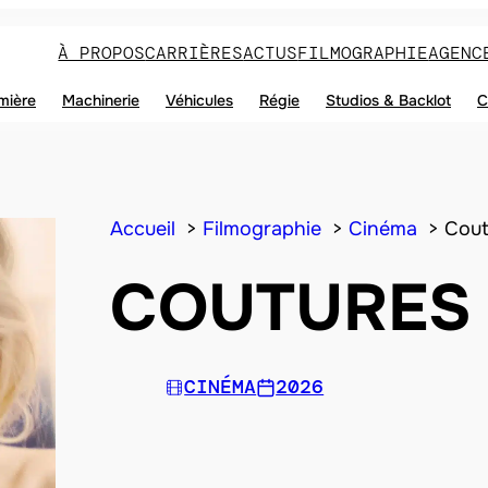
À PROPOS
CARRIÈRES
ACTUS
FILMOGRAPHIE
AGENC
mière
Machinerie
Véhicules
Régie
Studios & Backlot
C
Accueil
Filmographie
Cinéma
Cout
COUTURES
CINÉMA
2026