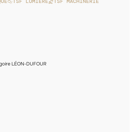
QUE
TSF LUMIÈRE
TSF MACHINERIE
goire LÉON-DUFOUR