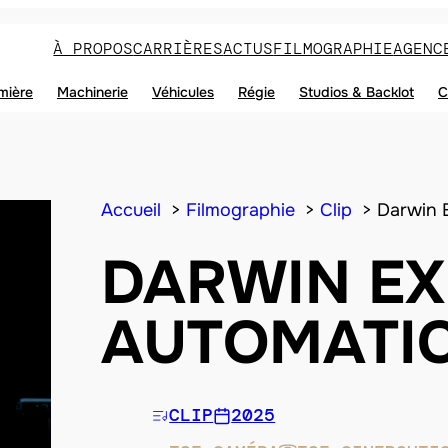
À PROPOS
CARRIÈRES
ACTUS
FILMOGRAPHIE
AGENC
mière
Machinerie
Véhicules
Régie
Studios & Backlot
C
Accueil
Filmographie
Clip
Darwin 
DARWIN EX
AUTOMATI
CLIP
2025