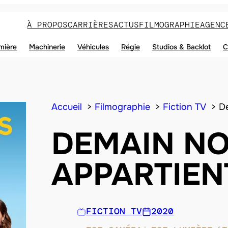
À PROPOS
CARRIÈRES
ACTUS
FILMOGRAPHIE
AGENC
mière
Machinerie
Véhicules
Régie
Studios & Backlot
C
Accueil
Filmographie
Fiction TV
D
DEMAIN N
APPARTIEN
FICTION TV
2020