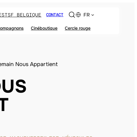
ES
TSF BELGIQUE
FR
CONTACT
ompagnons
Cinéboutique
Cercle rouge
emain Nous Appartient
OUS
T