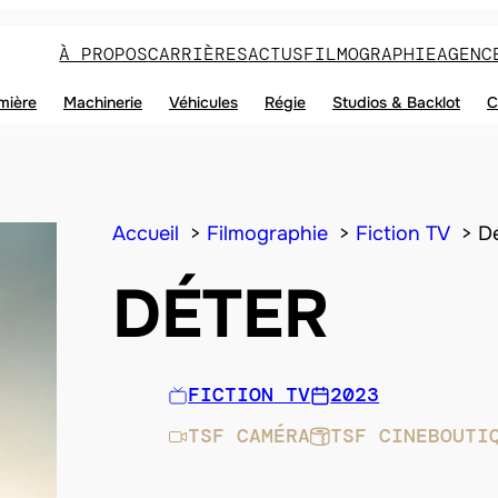
À PROPOS
CARRIÈRES
ACTUS
FILMOGRAPHIE
AGENC
mière
Machinerie
Véhicules
Régie
Studios & Backlot
C
Accueil
Filmographie
Fiction TV
D
DÉTER
FICTION TV
2023
TSF CAMÉRA
TSF CINEBOUTI