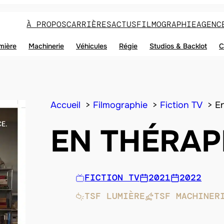
À PROPOS
CARRIÈRES
ACTUS
FILMOGRAPHIE
AGENC
mière
Machinerie
Véhicules
Régie
Studios & Backlot
C
Accueil
Filmographie
Fiction TV
En
EN THÉRAPIE
FICTION TV
2021
2022
TSF LUMIÈRE
TSF MACHINER