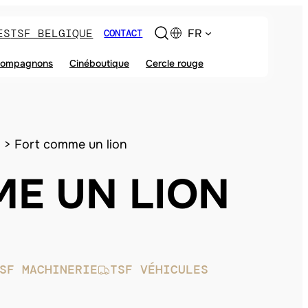
ES
TSF BELGIQUE
FR
CONTACT
ompagnons
Cinéboutique
Cercle rouge
Fort comme un lion
E UN LION
SF MACHINERIE
TSF VÉHICULES