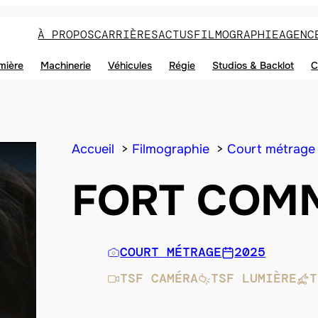
À PROPOS
CARRIÈRES
ACTUS
FILMOGRAPHIE
AGENC
mière
Machinerie
Véhicules
Régie
Studios & Backlot
C
Accueil
Filmographie
Court métrage
FORT COMM
COURT MÉTRAGE
2025
TSF CAMÉRA
TSF LUMIÈRE
T