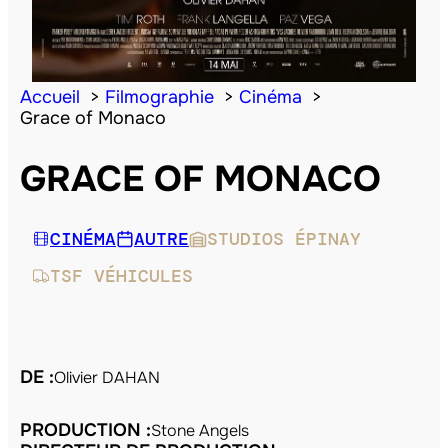
Accueil
Filmographie
Cinéma
Grace of Monaco
GRACE OF MONACO
CINÉMA
AUTRE
STUDIOS ÉPINAY
TSF VÉHICULES
DE :
Olivier DAHAN
PRODUCTION :
Stone Angels