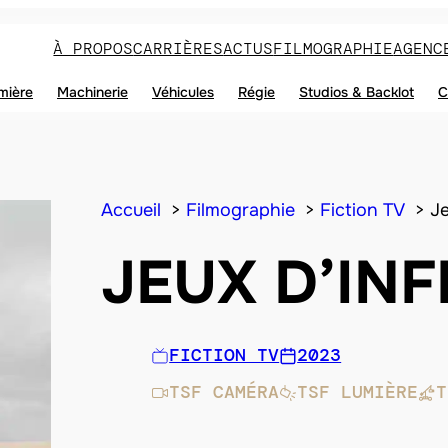
À PROPOS
CARRIÈRES
ACTUS
FILMOGRAPHIE
AGENC
mière
Machinerie
Véhicules
Régie
Studios & Backlot
C
Accueil
Filmographie
Fiction TV
Je
JEUX D’IN
FICTION TV
2023
TSF CAMÉRA
TSF LUMIÈRE
T