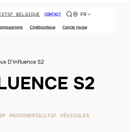
ES
TSF BELGIQUE
FR
CONTACT
ompagnons
Cinéboutique
Cercle rouge
ux D’Influence S2
FLUENCE S2
SF MACHINERIE
TSF VÉHICULES