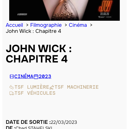
Accueil
Filmographie
Cinéma
John Wick : Chapitre 4
JOHN WICK :
CHAPITRE 4
CINÉMA
2023
TSF LUMIÈRE
TSF MACHINERIE
TSF VÉHICULES
DATE DE SORTIE :
22/03/2023
DE :
Chad STAHELSKI