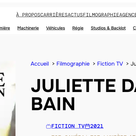
À PROPOS
CARRIÈRES
ACTUS
FILMOGRAPHIE
AGENC
mière
Machinerie
Véhicules
Régie
Studios & Backlot
C
Accueil
Filmographie
Fiction TV
Ju
JULIETTE 
BAIN
FICTION TV
2021