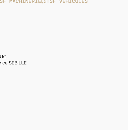
SF MACHINERIE
TSF VÉHICULES
LUC
rice SEBILLE