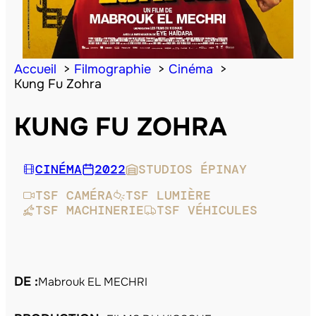
Accueil
Filmographie
Cinéma
Kung Fu Zohra
KUNG FU ZOHRA
CINÉMA
2022
STUDIOS ÉPINAY
TSF CAMÉRA
TSF LUMIÈRE
TSF MACHINERIE
TSF VÉHICULES
DE :
Mabrouk EL MECHRI