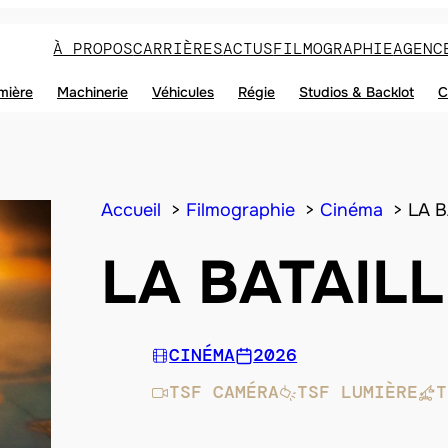
À PROPOS
CARRIÈRES
ACTUS
FILMOGRAPHIE
AGENC
mière
Machinerie
Véhicules
Régie
Studios & Backlot
C
Accueil
Filmographie
Cinéma
LA 
LA BATAIL
CINÉMA
2026
TSF CAMÉRA
TSF LUMIÈRE
T