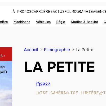
À PROPOS
CARRIÈRES
ACTUS
FILMOGRAPHIE
AGENC
mière
Machinerie
Véhicules
Régie
Studios & Backlot
C
Accueil
Filmographie
La Petite
LA PETITE
2023
TSF CAMÉRA
TSF LUMIÈRE
T