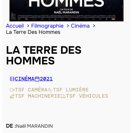
Accueil
Filmographie
Cinéma
La Terre Des Hommes
LA TERRE DES
HOMMES
CINÉMA
2021
TSF CAMÉRA
TSF LUMIÈRE
TSF MACHINERIE
TSF VÉHICULES
DE :
Naël MARANDIN