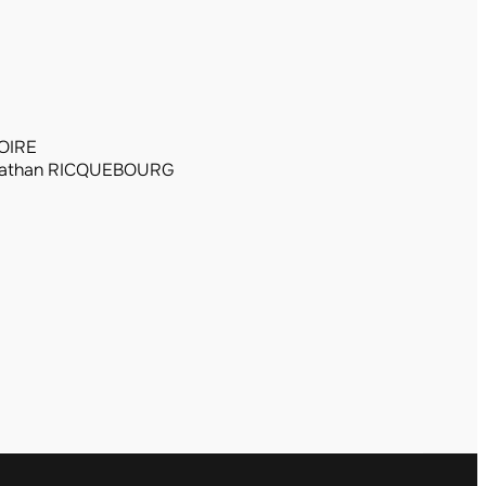
OIRE
athan RICQUEBOURG