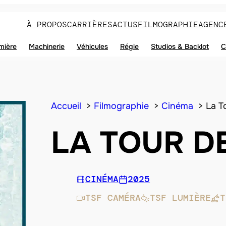
À PROPOS
CARRIÈRES
ACTUS
FILMOGRAPHIE
AGENC
mière
Machinerie
Véhicules
Régie
Studios & Backlot
C
Accueil
Filmographie
Cinéma
La T
LA TOUR D
CINÉMA
2025
TSF CAMÉRA
TSF LUMIÈRE
T