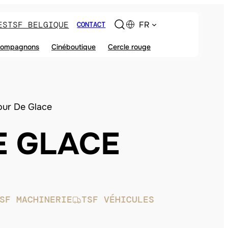
ES
TSF BELGIQUE
FR
CONTACT
ompagnons
Cinéboutique
Cercle rouge
our De Glace
E GLACE
SF MACHINERIE
TSF VÉHICULES