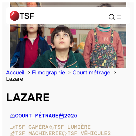
Accueil
Filmographie
Court métrage
Lazare
LAZARE
COURT MÉTRAGE
2025
TSF CAMÉRA
TSF LUMIÈRE
TSF MACHINERIE
TSF VÉHICULES