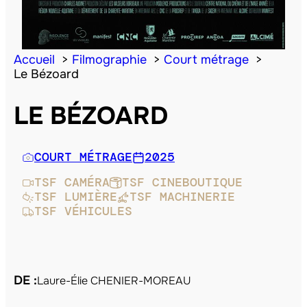
Accueil
Filmographie
Court métrage
Le Bézoard
LE BÉZOARD
COURT MÉTRAGE
2025
TSF CAMÉRA
TSF CINEBOUTIQUE
TSF LUMIÈRE
TSF MACHINERIE
TSF VÉHICULES
DE :
Laure-Élie CHENIER-MOREAU