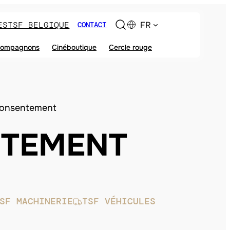
ES
TSF BELGIQUE
FR
CONTACT
ompagnons
Cinéboutique
Cercle rouge
Consentement
NTEMENT
SF MACHINERIE
TSF VÉHICULES