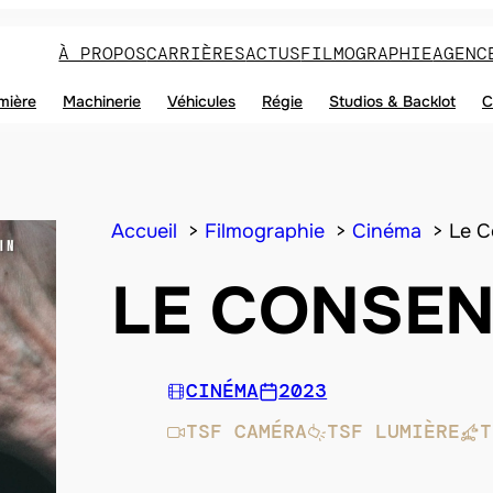
À PROPOS
CARRIÈRES
ACTUS
FILMOGRAPHIE
AGENC
mière
Machinerie
Véhicules
Régie
Studios & Backlot
C
Accueil
Filmographie
Cinéma
Le 
LE CONSE
CINÉMA
2023
TSF CAMÉRA
TSF LUMIÈRE
T