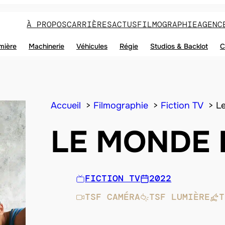
À PROPOS
CARRIÈRES
ACTUS
FILMOGRAPHIE
AGENC
mière
Machinerie
Véhicules
Régie
Studios & Backlot
C
Accueil
Filmographie
Fiction TV
L
LE MONDE 
FICTION TV
2022
TSF CAMÉRA
TSF LUMIÈRE
T