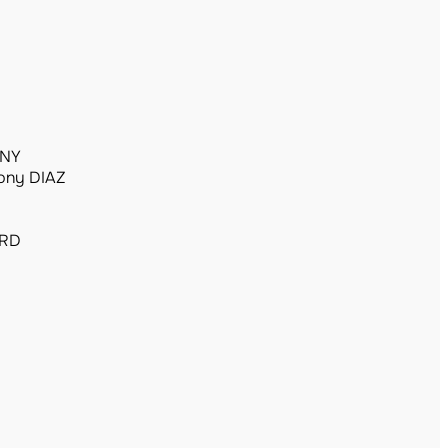
GNY
ony DIAZ
ARD