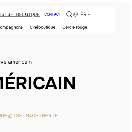
ES
TSF BELGIQUE
FR
CONTACT
ompagnons
Cinéboutique
Cercle rouge
êve américain
MÉRICAIN
QUE
TSF MACHINERIE