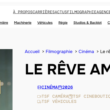
À PROPOS
CARRIÈRES
ACTUS
FILMOGRAPHIE
AGENC
mière
Machinerie
Véhicules
Régie
Studios & Backlot
C
Accueil
Filmographie
Cinéma
Le r
LE RÊVE A
CINÉMA
2026
TSF CAMÉRA
TSF CINEBOUTI
TSF VÉHICULES