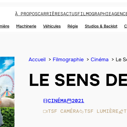
À PROPOS
CARRIÈRES
ACTUS
FILMOGRAPHIE
AGENC
mière
Machinerie
Véhicules
Régie
Studios & Backlot
C
Accueil
Filmographie
Cinéma
Le S
LE SENS DE
CINÉMA
2021
TSF CAMÉRA
TSF LUMIÈRE
T